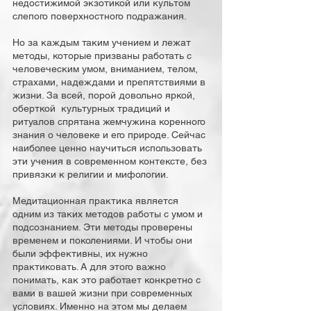
недостижимой экзотикой или культом
слепого поверхностного подражания.
Но за каждым таким учением и лежат
методы, которые призваны работать с
человеческим умом, вниманием, телом,
страхами, надеждами и препятствиями в
жизни. За всей, порой довольно яркой,
оберткой культурных традиций и
ритуалов спрятана жемчужина коренного
знания о человеке и его природе. Сейчас
наиболее ценно научиться использовать
эти учения в современном контексте, без
привязки к религии и мифологии.
Медитационная практика является
одним из таких методов работы с умом и
подсознанием. Эти методы проверены
временем и поколениями. И чтобы они
были эффективны, их нужно
практиковать. А для этого важно
понимать, как это работает конкретно с
вами в вашей жизни при современных
условиях. Именно на этом мы делаем